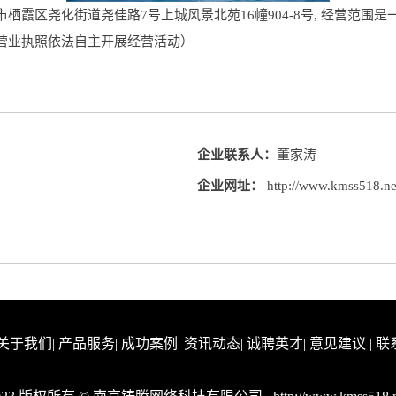
霞区尧化街道尧佳路7号上城风景北苑16幢904-8号, 经营范围
营业执照依法自主开展经营活动）
企业联系人：
董家涛
企业网址：
http://www.kmss518.ne
关于我们
|
产品服务
|
成功案例
|
资讯动态
|
诚聘英才
|
意见建议
|
联